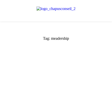
Tag: meadership
Trouvez et affirmez vos « marqueurs managériaux »
Bonjour a tous ! Bonjour Pierre, Hello Suzanne, Ola
Fernanda ! La Blague du Jour…. L’info qu’il ne fallait pas…