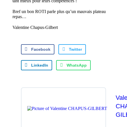
tant mieux pour leurs compétences !
Bref un bon ROTI parle plus qu’un mauvais plateau
repas…
Valentine Chapus-Gilbert
Facebook
Twitter
LinkedIn
WhatsApp
Vale
CH
GI