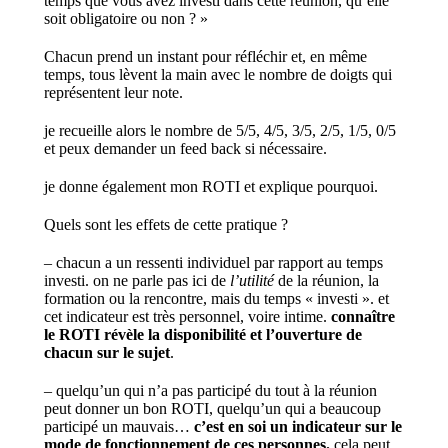
temps que vous avez investi dans cette réunion, qu’elle
soit obligatoire ou non ? »
Chacun prend un instant pour réfléchir et, en même
temps, tous lèvent la main avec le nombre de doigts qui
représentent leur note.
je recueille alors le nombre de 5/5, 4/5, 3/5, 2/5, 1/5, 0/5
et peux demander un feed back si nécessaire.
je donne également mon ROTI et explique pourquoi.
Quels sont les effets de cette pratique ?
– chacun a un ressenti individuel par rapport au temps
investi. on ne parle pas ici de
l’utilité
de la réunion, la
formation ou la rencontre, mais du temps « investi ». et
cet indicateur est très personnel, voire intime.
connaître
le ROTI révèle la disponibilité et l’ouverture de
chacun sur le sujet
.
– quelqu’un qui n’a pas participé du tout à la réunion
peut donner un bon ROTI, quelqu’un qui a beaucoup
participé un mauvais…
c’est en soi un indicateur sur le
mode de fonctionnement de ces personnes.
cela peut