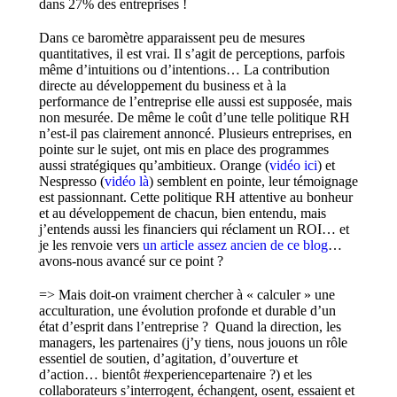
dans 27% des entreprises !
Dans ce baromètre apparaissent peu de mesures
quantitatives, il est vrai. Il s’agit de perceptions, parfois
même d’intuitions ou d’intentions… La contribution
directe au développement du business et à la
performance de l’entreprise elle aussi est supposée, mais
non mesurée. De même le coût d’une telle politique RH
n’est-il pas clairement annoncé. Plusieurs entreprises, en
pointe sur le sujet, ont mis en place des programmes
aussi stratégiques qu’ambitieux. Orange (
vidéo ici
) et
Nespresso (
vidéo là
) semblent en pointe, leur témoignage
est passionnant. Cette politique RH attentive au bonheur
et au développement de chacun, bien entendu, mais
j’entends aussi les financiers qui réclament un ROI… et
je les renvoie vers
un article assez ancien de ce blog
…
avons-nous avancé sur ce point ?
=> Mais doit-on vraiment chercher à « calculer » une
acculturation, une évolution profonde et durable d’un
état d’esprit dans l’entreprise ? Quand la direction, les
managers, les partenaires (j’y tiens, nous jouons un rôle
essentiel de soutien, d’agitation, d’ouverture et
d’action… bientôt #experiencepartenaire ?) et les
collaborateurs s’interrogent, échangent, osent, essaient et